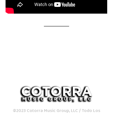
©2023 Cotorra Music Group, LLC / Todo Los