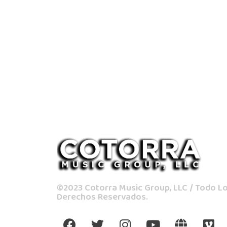
©2023 Cotorra Music Group, LLC / Todo L
Derechos Reservados.